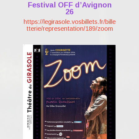
Festival OFF d’Avignon
26
https://legirasole.vosbillets.fr/bille
tterie/representation/189/zoom