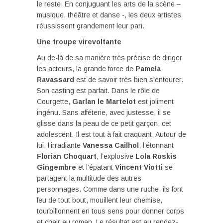
le reste. En conjuguant les arts de la scène –
musique, théâtre et danse -, les deux artistes
réussissent grandement leur pari.
Une troupe virevoltante
Au de-là de sa manière très précise de diriger
les acteurs, la grande force de
Pamela
Ravassard
est de savoir très bien s’entourer.
Son casting est parfait. Dans le rôle de
Courgette,
Garlan le Martelot
est joliment
ingénu. Sans afféterie, avec justesse, il se
glisse dans la peau de ce petit garçon, cet
adolescent. Il est tout à fait craquant. Autour de
lui, l’irradiante
Vanessa Cailhol
, l’étonnant
Florian Choquart
, l’explosive
Lola Roskis
Gingembre
et l’épatant
Vincent Viotti
se
partagent la multitude des autres
personnages. Comme dans une ruche, ils font
feu de tout bout, mouillent leur chemise,
tourbillonnent en tous sens pour donner corps
et chair au roman. Le résultat est au rendez-