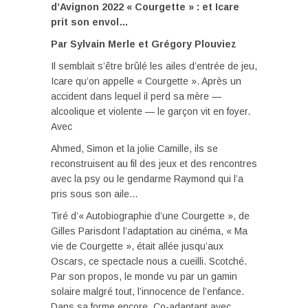
d’Avignon 2022
« Courgette » : et Icare
prit son envol…
Par Sylvain Merle et Grégory Plouviez
Il semblait s’être brûlé les ailes d’entrée de jeu,
Icare qu’on appelle « Courgette ». Après un
accident dans lequel il perd sa mère —
alcoolique et violente — le garçon vit en foyer.
Avec
Ahmed, Simon et la jolie Camille, ils se
reconstruisent au fil des jeux et des rencontres
avec la psy ou le gendarme Raymond qui l’a
pris sous son aile…
Tiré d’« Autobiographie d’une Courgette », de
Gilles Parisdont l’adaptation au cinéma, « Ma
vie de Courgette », était allée jusqu’aux
Oscars, ce spectacle nous a cueilli. Scotché.
Par son propos, le monde vu par un gamin
solaire malgré tout, l’innocence de l’enfance.
Dans sa forme encore. Co-adaptant avec