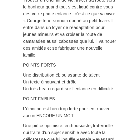
Trouver un chemin de vie, tracer sa route vers
le bonheur quand tout s’est ligué contre vous
dès votre prime enfance ; c’est ce que va vivre
« Courgette », surnom donné au petit Icare. Il
entre dans un foyer de réadaptation pour
jeunes mineurs et va croiser la route de
camarades aussi cabossés que lui. Il va nouer
des amitiés et se fabriquer une nouvelle
famille.
POINTS FORTS
Une distribution éblouissante de talent
Un texte émouvant et drôle
Un très beau regard sur l’enfance en difficulté
POINT FAIBLES
L’émotion est bien trop forte pour en trouver
aucun ENCORE UN MOT
Une pièce optimiste, enthousiaste, fraternelle
qui traite d’un sujet sensible avec toute la
délicatesse que lui insuffle Pamela Ravassard